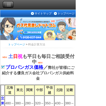
サイトマップ
トップページ
トップページ
>
料金計算方法
土
日
祝
も平日も毎日ご相談受付
中
プロパンガス価格
／
弊社が皆様にご
紹介する優良ガス会社プロパンガス供給料
金
北海
甲信
東北
関東
中部
北陸
近畿
道
越
立
米
480～
380～
280～
320～
350～
430～
380～