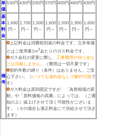
単
530円
430円
330円
370円
400円
480円
430円
価
基
本
1,600
1,700
1,500
1,600
1,500
1,900
1,600
料
円～
円～
円～
円～
円～
円～
円～
金
上記料金は消費税別途の料金です。立米単価
3
とはご使用量1m
あたりのガス料金です。
ガス会社の変更に際し、
工事費用や預り金な
どは頂戴しません
。（費用は一切不要です）
契約年数の縛り（条件）はありません。ご安
備
心下さい。（
いつでも違約金なしで解約可能
で
考
す）
ガス料金は原則固定ですが、「為替相場の変
動」や「原料価格の高騰」によっては、（ご通
知の上）値上げさせて頂く可能性がございま
す。（その場合も適正料金にて供給させて頂き
ます）