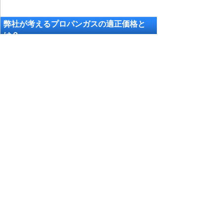
弊社が考えるプロパンガスの適正価格と
は？
相場・平均価格・適正価格のページ
でもご説明
させて頂きましたが、適正価格とはガス会社にも
適正な利益が生じ、お客様に対して継続的に供給
可能な価格だと考えます。お住まいの地域や、毎
月のご使用量（お風呂のみ、キッチン・洗面・お
風呂でご使用など）、一戸建てかマンション・ア
パートかなどによって適正価格は若干異なります
が、弊社が推奨する適正価格はおおよそ下記料金
です。
弊社が考えるプロパンガスの適正価格とは
基本料金：
1,500円～2,000円
（消費税別）
料金単価：
300円～370円（1立
方メートルあたり）（消費税別）