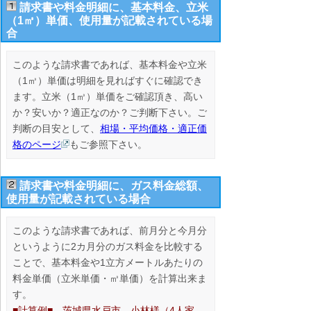
請求書や料金明細に、基本料金、立米
（1㎥）単価、使用量が記載されている場
合
このような請求書であれば、基本料金や立米
（1㎥）単価は明細を見ればすぐに確認でき
ます。立米（1㎥）単価をご確認頂き、高い
か？安いか？適正なのか？ご判断下さい。ご
判断の目安として、
相場・平均価格・適正価
格のページ
もご参照下さい。
請求書や料金
明細に、ガス料金総額、
使用量が記載されている場合
このような請求書であれば、前月分と今月分
というように2カ月分のガス料金を比較する
ことで、基本料金や1立方メートルあたりの
料金単価（立米単価・㎥単価）を計算出来ま
す。
■計算例■ 茨城県水戸市 小林様（4人家