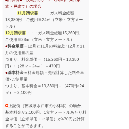
族・戸建て）の場合
11月請求書
・・・ガス料金総額
13,380円、ご使用量24㎥（立米・立方メー
トル）
12月請求書
・・・ガス料金総額15,260円、
ご使用量28㎥（立米・立方メートル）
●
料金単価
＝12月と11月の料金差÷12月と11
月の使用量の差
つまり、料金単価＝（15,260円－13,380
円）÷（28㎥－24㎥）＝470円
●
基本料金
＝料金総額－先程計算した料金単
価×ご使用量
つまり、基本料金＝13,380円－（470円×24
㎥）＝2,100円
上記例（茨城県水戸市の小林邸）の場合、
基本料金が2,100円、1立方メートルあたり料
金単価（立米単価・㎥単価）が470円と計算
することができます。