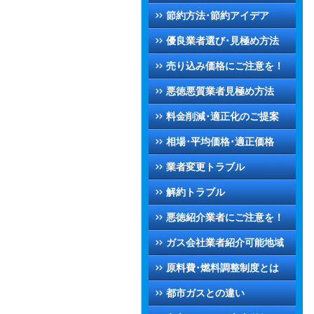
節約方法･節約アイデア
優良業者選び･見極め方法
売り込み価格にご注意を！
悪徳悪質業者見極め方法
料金削減･適正化のご提案
相場･平均価格･適正価格
業者変更トラブル
解約トラブル
悪徳紹介業者にご注意を！
ガス会社業者紹介可能地域
原料費･燃料調整制度とは
都市ガスとの違い