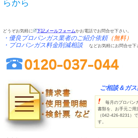
らから
どうぞお気軽に
下記メールフォーム
かお電話でお問合せ下さい。
・優良プロパンガス業者のご紹介依頼
（無料）
・プロパンガス料金削減相談
などお気軽にお問合せ
ご相談＆ガス
毎月のプロパンガ
書類を、お手元ご用
（042-426-82
す。