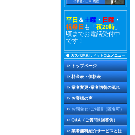
平日
＆
土曜
・
日曜
・
祝祭日
も「
夜20時
」
頃までお電話受付中
です！
ガス代見直しドットコムメニュー
トップページ
料金表・価格表
業者変更･業者切替の流れ
お客様の声
お問合せ･ご相談（匿名可）
Q&A（ご質問&回答例）
業者無料紹介サービスとは