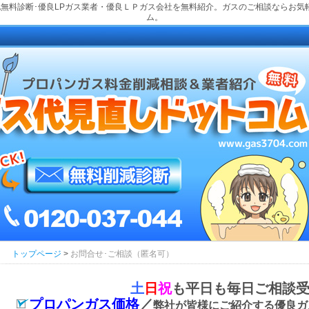
化無料診断･優良LPガス業者・優良ＬＰガス会社を無料紹介。ガスのご相談ならお気
ム。
トップページ
>
お問合せ･ご相談（匿名可）
土
日
祝
も平日も毎日ご相談
プロパンガス価格
／
弊社が皆様にご紹介する優良ガ