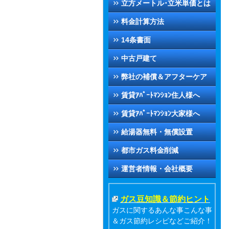
立方メートル･立米単価とは
料金計算方法
14条書面
中古戸建て
弊社の補償＆アフターケア
賃貸ｱﾊﾟｰﾄﾏﾝｼｮﾝ住人様へ
賃貸ｱﾊﾟｰﾄﾏﾝｼｮﾝ大家様へ
給湯器無料・無償設置
都市ガス料金削減
運営者情報・会社概要
ガス豆知識＆節約ヒント
ガスに関するあんな事こんな事
＆ガス節約レシピなどご紹介！