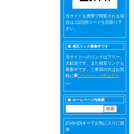
当サイトを携帯で閲覧される場
合は上記QRコードを読取り下
さい。
相互リンク募集中です
当サイトへのリンクはフリー、
大歓迎です。また相互リンクも
募集中です。ご希望の方はお気
軽に
こちらからお申込下さ
い
。
ホームページ内検索
[Ctrl]+[D]キーでお気に入りに追
加