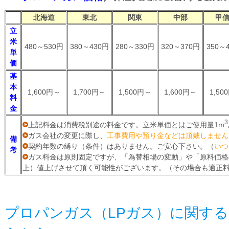
北海道
東北
関東
中部
甲
立
米
480～530円
380～430円
280～330円
320～370円
350～
単
価
基
本
1,600円～
1,700円～
1,500円～
1,600円～
1,50
料
金
3
上記料金は消費税別途の料金です。立米単価とはご使用量1m
ガス会社の変更に際し、
工事費用や預り金などは頂戴しません
備
契約年数の縛り（条件）はありません。ご安心下さい。（
いつ
考
ガス料金は原則固定ですが、「為替相場の変動」や「原料価格
上）値上げさせて頂く可能性がございます。（その場合も適正
プロパンガス（LPガス）に関す